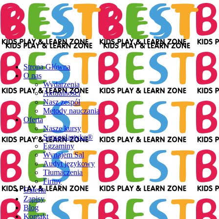
Strona Główna
O nas
Wydarzenia
Aktualności
Nasz zespół
Metody nauczania
Oferta
Nasze kursy
Sensoplastyka®
Egzaminy
Wynajem Sal
Audyt językowy
Tłumaczenia
Firmy
Galeria
Zapisy
Blog
Kontakt