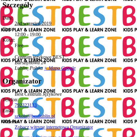
Szczegóły
Data:
2nd wrzesień 2019
Czas:
12:00 - 19:00
Koszt:
Free
Centrum językowe BEST
Bursztynowa 24
Lublin
,
Polska
+ Mapa Google
Organizator
Best Centrum Językowe
Telefon:
792323133
Email:
szkola@bestlublin.pl
Website:
Zobacz witrynę internetową Organizator