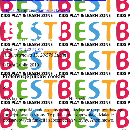
6 lipca 2026
przez
Joanna Jackowska
Telefon:
81 442 31 99
ul. Bursztynowa 15, 20-576 Lublin
© Best Lublin 2019
Preferencje plików cookies
✕
Niezbędne
Niezbędne
Niezbędne pliki cookie są absolutnie niezbędne do prawidłowego
funkcjonowania strony. Te pliki cookie zapewniają działanie
podstawowych funkcji i zabezpieczeń witryny. Anonimowo.