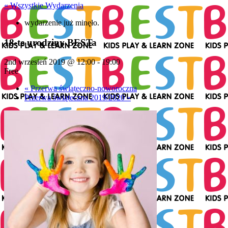
« Wszystkie Wydarzenia
wydarzenie już minęło.
18-te urodziny BESTa
2nd wrzesień 2019 @ 12:00
-
19:00
Free
«
Przerwa świąteczno-noworoczna
Przerwa świąteczna 2019/2020
»