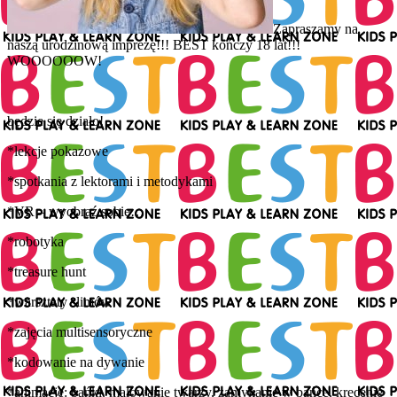
Zapraszamy na
naszą urodzinową imprezę!!! BEST kończy 18 lat!!!
WOOOOOOW!
będzie się działo!
*lekcje pokazowe
*spotkania z lektorami i metodykami
*VR – wyobraź sobie…
*robotyka
*treasure hunt
*warsztaty slimów
*zajęcia multisensoryczne
*kodowanie na dywanie
*animacje: bańki, malowanie twarzy, zamykanie w bańce, kręcenie