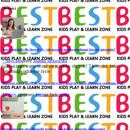
Nowości
Język angielski dla dorosłych - jak zacząć i szybko przełamać barierę mówienia?
7 days ago
przez
Joanna Jackowska
Dlaczego warto uczyć się języków obcych? 7 korzyści, które zmieniają codzienne życie
14 days ago
przez
Joanna Jackowska
Humanistyczne metody nauki języków – podejścia, strategie i skuteczność