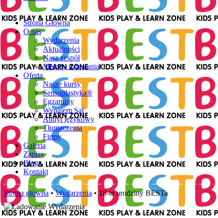
Strona Główna
O nas
Wydarzenia
Aktualności
Nasz zespół
Metody nauczania
Oferta
Nasze kursy
Sensoplastyka®
Egzaminy
Wynajem Sal
Audyt językowy
Tłumaczenia
Firmy
Galeria
Zapisy
Blog
Kontakt
Strona główna
•
Wydarzenia
•
18-te urodziny BESTa