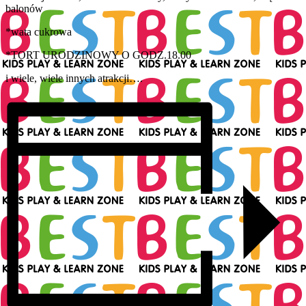
balonów
*wata cukrowa
*TORT URODZINOWY O GODZ.18.00
i wiele, wiele innych atrakcji….