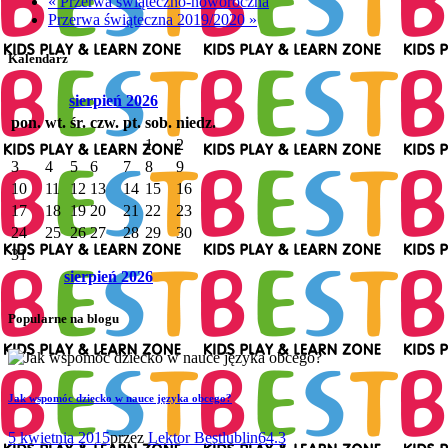
«
Przerwa świąteczno-noworoczna
Przerwa świąteczna 2019/2020
»
Kalendarz
sierpień
2026
pon.
wt.
śr.
czw.
pt.
sob.
niedz.
1
2
3
4
5
6
7
8
9
10
11
12
13
14
15
16
17
18
19
20
21
22
23
24
25
26
27
28
29
30
31
sierpień
2026
Popularne na blogu
Jak wspomóc dziecko w nauce języka obcego?
5 kwietnia 2015
przez
Lektor Bestlublin
64.3